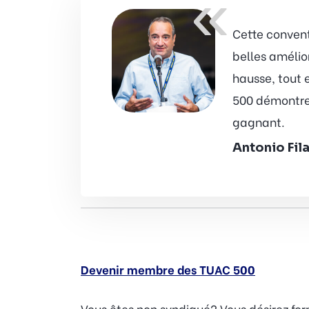
«
Cette convent
belles amélio
hausse, tout 
500 démontren
gagnant.
Antonio Fil
Devenir membre des TUAC 500
Vous êtes non syndiqué? Vous désirez fo