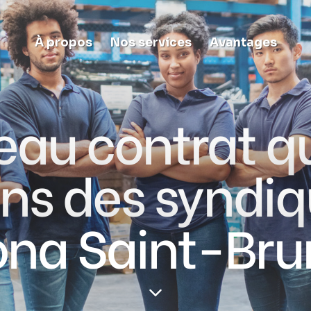
À propos
Nos services
Avantages
au contrat q
ns des syndi
ona Saint-Bru