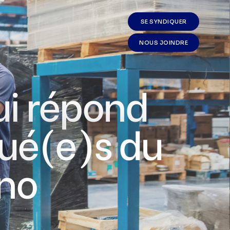
SE SYNDIQUER
NOUS JOINDRE
ui répond
qué(e)s du
no