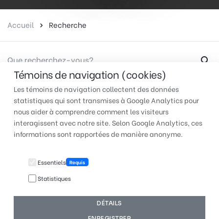
Accueil
Recherche
Témoins de navigation (cookies)
Les témoins de navigation collectent des données
statistiques qui sont transmises à Google Analytics pour
nous aider à comprendre comment les visiteurs
interagissent avec notre site. Selon Google Analytics, ces
TUAC QUÉBEC | Pour faire
informations sont rapportées de manière anonyme.
entendre votre voix au travail
Essentiels
Requis
Statistiques
© 2026 TUAC Québec | Fièrement conçu et hébergé par
DÉTAILS
Québec Studio
ENREGISTRER