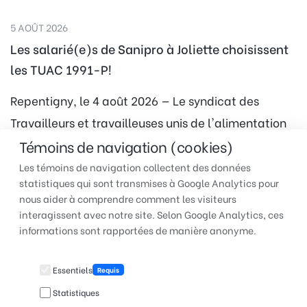
5 AOÛT 2026
Les salarié(e)s de Sanipro à Joliette choisissent
les TUAC 1991-P!
Repentigny, le 4 août 2026 — Le syndicat des
Travailleurs et travailleuses unis de l'alimentation
et du commerce, section locale 1991-P (TUAC
Témoins de navigation (cookies)
1991-P) est…
Les témoins de navigation collectent des données
statistiques qui sont transmises à Google Analytics pour
nous aider à comprendre comment les visiteurs
interagissent avec notre site. Selon Google Analytics, ces
TUAC QUÉBEC | Pour faire
informations sont rapportées de manière anonyme.
entendre votre voix au travail
Essentiels
Requis
Statistiques