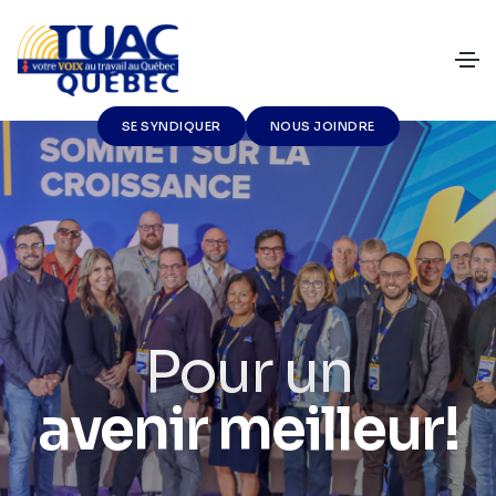
SE SYNDIQUER
NOUS JOINDRE
Un syndic
eur!
à vos côt