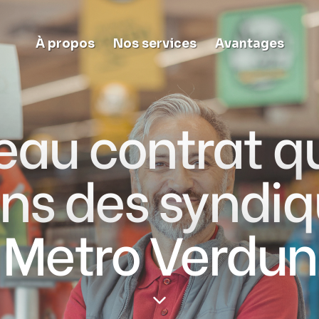
À propos
Nos services
Avantages
au contrat q
ns des syndi
Metro Verdun