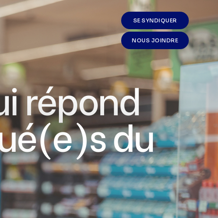
SE SYNDIQUER
NOUS JOINDRE
ui répond
qué(e)s du