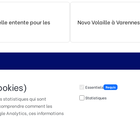
lle entente pour les
Novo Volaille à Varenne
our faire entendre votre
ookies)
Essentiels
Requis
Statistiques
 statistiques qui sont
à comprendre comment les
gle Analytics, ces informations
bergé par
Québec Studio