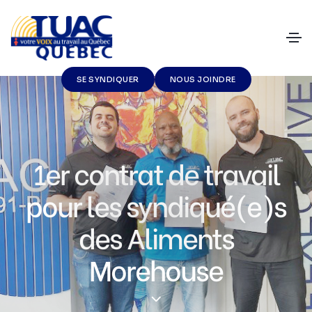
SE SYNDIQUER
NOUS JOINDRE
1er contrat de travail
pour les syndiqué(e)s
des Aliments
Morehouse