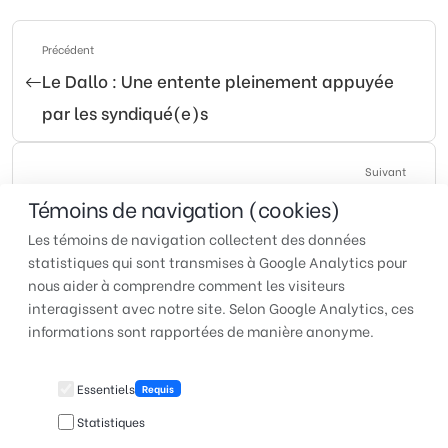
Précédent
Le Dallo : Une entente pleinement appuyée
par les syndiqué(e)s
Suivant
Nouvelle entente pour les syndiqué(e)s du
Témoins de navigation (cookies)
Marché Aliguy à Témiscaming
Les témoins de navigation collectent des données
statistiques qui sont transmises à Google Analytics pour
nous aider à comprendre comment les visiteurs
interagissent avec notre site. Selon Google Analytics, ces
TUAC QUÉBEC | Pour faire
informations sont rapportées de manière anonyme.
entendre votre voix au travail
Essentiels
Requis
Statistiques