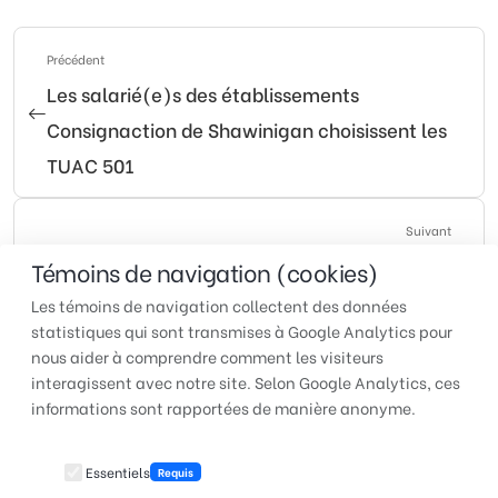
Précédent
Les salarié(e)s des établissements
Consignaction de Shawinigan choisissent les
TUAC 501
Suivant
Une entente syndicale solide pour les
Témoins de navigation (cookies)
syndiqué(e)s de Hershey Canada inc.
Les témoins de navigation collectent des données
statistiques qui sont transmises à Google Analytics pour
nous aider à comprendre comment les visiteurs
interagissent avec notre site. Selon Google Analytics, ces
TUAC QUÉBEC | Pour faire
informations sont rapportées de manière anonyme.
entendre votre voix au travail
Essentiels
Requis