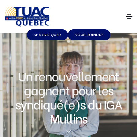
SE SYNDIQUER
NOUS JOINDRE
Un renouvellement
gagnant pour les
syndiqué(e)s du IGA
Mullins