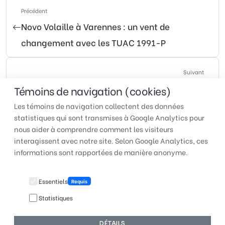
Précédent
Novo Volaille à Varennes : un vent de
changement avec les TUAC 1991-P
Suivant
Une entente porteuse pour les syndiqué(e)s du
Témoins de navigation (cookies)
Motel Idéal
Les témoins de navigation collectent des données
statistiques qui sont transmises à Google Analytics pour
nous aider à comprendre comment les visiteurs
interagissent avec notre site. Selon Google Analytics, ces
TUAC QUÉBEC | Pour faire
informations sont rapportées de manière anonyme.
entendre votre voix au travail
Essentiels
Requis
Statistiques
© 2026 TUAC Québec | Fièrement conçu et hébergé par
DÉTAILS