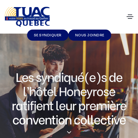
SE SYNDIQUER
NOUS JOINDRE
Les syndiqué(e)s de
l’hôtel Honeyrose
ratifient leur première
convention collective