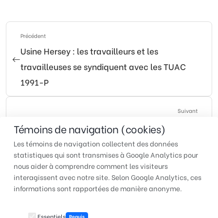
Précédent
Usine Hersey : les travailleurs et les
travailleuses se syndiquent avec les TUAC
1991-P
Suivant
Les syndiqué(e)s de l’hôtel Honeyrose ratifient
Témoins de navigation (cookies)
leur première convention collective
Les témoins de navigation collectent des données
statistiques qui sont transmises à Google Analytics pour
nous aider à comprendre comment les visiteurs
interagissent avec notre site. Selon Google Analytics, ces
TUAC QUÉBEC | Pour faire
informations sont rapportées de manière anonyme.
entendre votre voix au travail
Essentiels
Requis