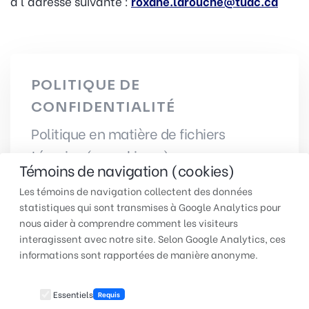
à l'adresse suivante :
roxane.larouche@tuac.ca
POLITIQUE DE
CONFIDENTIALITÉ
Politique en matière de fichiers
témoins (« cookies »)
Témoins de navigation (cookies)
Les témoins de navigation collectent des données
statistiques qui sont transmises à Google Analytics pour
nous aider à comprendre comment les visiteurs
interagissent avec notre site. Selon Google Analytics, ces
TUAC QUÉBEC | Pour faire
informations sont rapportées de manière anonyme.
entendre votre voix au travail
Essentiels
Requis