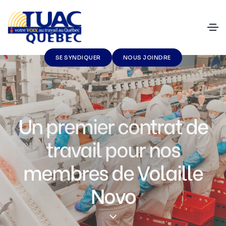
SE SYNDIQUER
NOUS JOINDRE
Un premier contrat de
travail pour nos
membres de Volaille
Novo