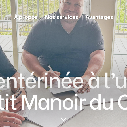
À propos
Nos services
Avantages
entérinée à l’
tit Manoir du 