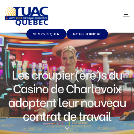
SE SYNDIQUER
NOUS JOINDRE
Les croupier(ère)s du
Casino de Charlevoix
adoptent leur nouveau
contrat de travail