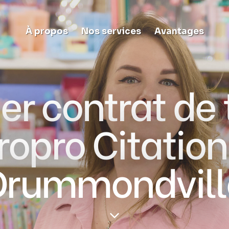
À propos
Nos services
Avantages
r contrat de 
ropro Citation
Drummondvill