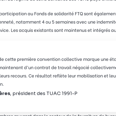
 participation au Fonds de solidarité FTQ sont égalemen
ncienneté, notamment 4 ou 5 semaines avec une indemnité
vice. Les acquis existants sont maintenus et intégrés au
 de cette première convention collective marque une é
 maintenant d’un contrat de travail négocié collectiveme
leurs recours. Ce résultat reflète leur mobilisation et l
n.
ières
, président des TUAC 1991-P
 membres œuvrent dans le secteur de la fourniture de b