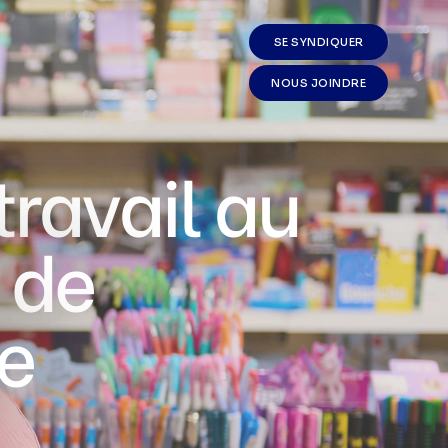
SE SYNDIQUER
NOUS JOINDRE
travail au
 de
e