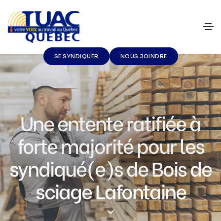
SE SYNDIQUER
NOUS JOINDRE
Une entente ratifiée à
forte majorité pour les
syndiqué(e)s de Bois de
sciage Lafontaine