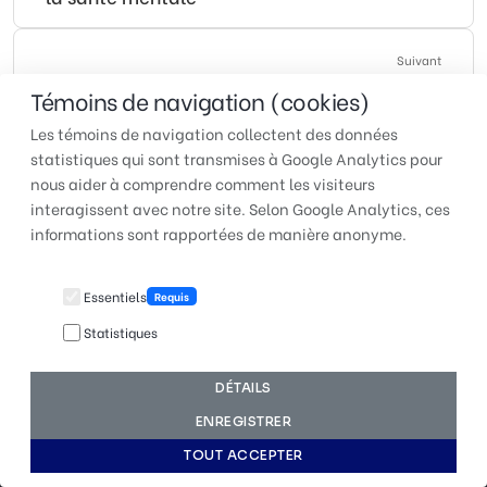
Suivant
Avenir sécurisé au Pavillon Marie-Reine-des-
Témoins de navigation (cookies)
Cœurs
Les témoins de navigation collectent des données
statistiques qui sont transmises à Google Analytics pour
nous aider à comprendre comment les visiteurs
interagissent avec notre site. Selon Google Analytics, ces
TUAC QUÉBEC | Pour faire
informations sont rapportées de manière anonyme.
entendre votre voix au travail
Essentiels
Requis
Statistiques
© 2026 TUAC Québec | Fièrement conçu et hébergé par
DÉTAILS
Québec Studio
ENREGISTRER
TOUT ACCEPTER