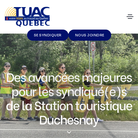
SE SYNDIQUER
NOUS JOINDRE
Des avancées majeures
pour les syndiqué(e)s
de la Station touristique
Duchesnay