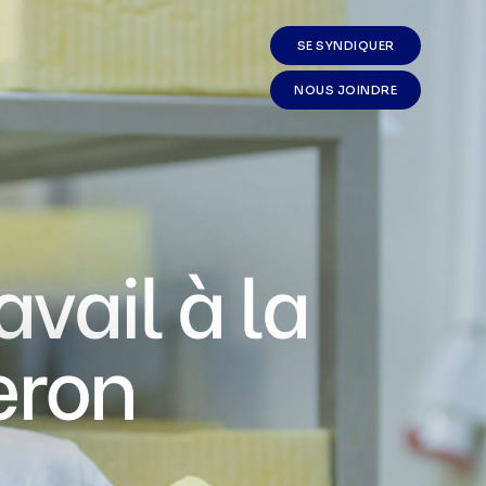
SE SYNDIQUER
NOUS JOINDRE
vail à la
eron