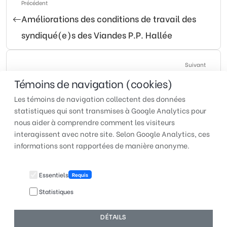
Précédent
Améliorations des conditions de travail des
syndiqué(e)s des Viandes P.P. Hallée
Suivant
Rona d’Alma : signature d’un nouveau contrat
Témoins de navigation (cookies)
de travail
Les témoins de navigation collectent des données
statistiques qui sont transmises à Google Analytics pour
nous aider à comprendre comment les visiteurs
interagissent avec notre site. Selon Google Analytics, ces
TUAC QUÉBEC | Pour faire
informations sont rapportées de manière anonyme.
entendre votre voix au travail
Essentiels
Requis
Statistiques
© 2026 TUAC Québec | Fièrement conçu et hébergé par
DÉTAILS