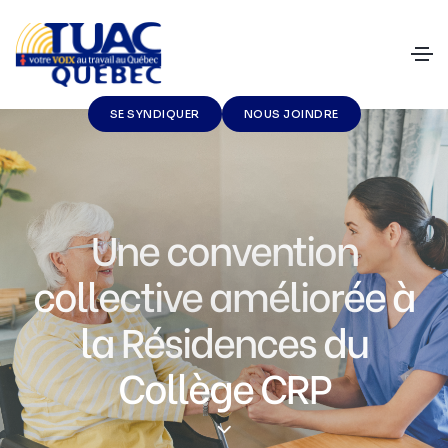
SE SYNDIQUER
NOUS JOINDRE
Une convention
collective améliorée à
la Résidences du
Collège CRP