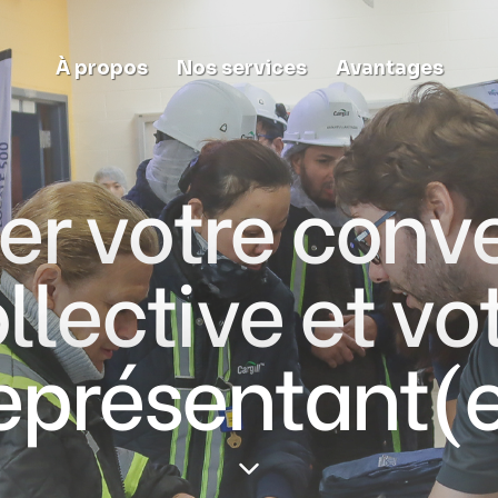
À propos
Nos services
Avantages
er votre conv
llective et vo
eprésentant(