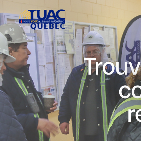
Trouv
co
r